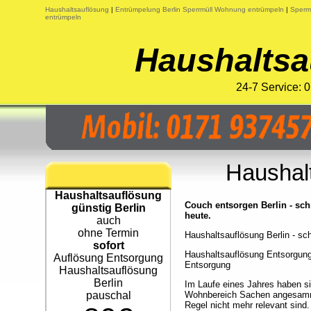
Haushaltsauflösung
|
Entrümpelung Berlin Sperrmüll Wohnung entrümpeln
|
Sperrm
entrümpeln
Haushaltsa
24-7 Service:
Haushalt
Haushaltsauflösung
Couch entsorgen Berlin - sc
günstig Berlin
heute.
auch
ohne Termin
Haushaltsauflösung Berlin - sch
sofort
Haushaltsauflösung Entsorgung 
Auflösung Entsorgung
Entsorgung
Haushaltsauflösung
Berlin
Im Laufe eines Jahres haben si
pauschal
Wohnbereich Sachen angesamme
Regel nicht mehr relevant sind