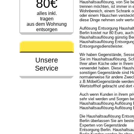
80€
Haushaltsauflösung, von Sie be
trennen möchten, ist immer in e
Wohnbereich, einem Schrank 
alles inkl.
oder einem Häuschen versteck
tragen
diese Dinge nehmen sehr wertvo
aus dem Wohnung
Auflösung Entsorgung Haushalt
entsorgen
Berlin kostet nur 80 Euro, auc
Haushaltsauflösung günstig Ber
Haushaltsauflösung Entsorgung 
Entsorgungsdienstleister.
Wir haben Gegenstände, Sessel
Unsere
Sie im Haushaltsauflösung, Sch
Ihrer alten Küche oder in Ihre
Service
verwendet haben. Diese Hausha
sonstigen Gegenstände sind Ha
normalerweise für andere Zwec
z.B.MöbelGegenstände werden a
Wertstoffhof gebracht und dort
Auch wenn Kunden in ihrem pri
sehr viel werden und Sorgen b
Haushaltsauflösung Auflösung 
Haushaltsauflösung Auflösung 
Die Haushaltsauflösung Entsor
Berlin überlassen Sie am best
Experten von Gegenstände
Entsorgung Berlin. Haushaltsa