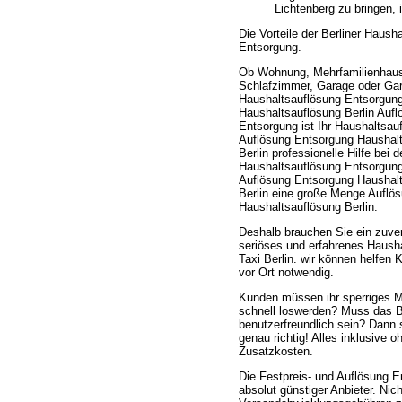
Lichtenberg zu bringen, 
Die Vorteile der Berliner Haush
Entsorgung.
Ob Wohnung, Mehrfamilienhaus
Schlafzimmer, Garage oder Ga
Haushaltsauflösung Entsorgun
Haushaltsauflösung Berlin Aufl
Entsorgung ist Ihr Haushaltsau
Auflösung Entsorgung Haushal
Berlin professionelle Hilfe bei d
Haushaltsauflösung Entsorgun
Auflösung Entsorgung Haushal
Berlin eine große Menge Auflö
Haushaltsauflösung Berlin.
Deshalb brauchen Sie ein zuver
seriöses und erfahrenes Haush
Taxi Berlin. wir können helfen
vor Ort notwendig.
Kunden müssen ihr sperriges 
schnell loswerden? Muss das Bi
benutzerfreundlich sein? Dann 
genau richtig! Alles inklusive 
Zusatzkosten.
Die Festpreis- und Auflösung E
absolut günstiger Anbieter. Nic