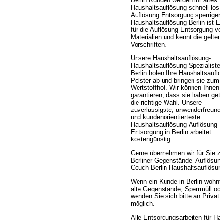
Berlin Kunden werden ihr altes
Haushaltsauflösung schnell los
Auflösung Entsorgung sperriger
Haushaltsauflösung Berlin ist 
für die Auflösung Entsorgung v
Materialien und kennt die gelte
Vorschriften.
Unsere Haushaltsauflösung-
Haushaltsauflösung-Spezialiste
Berlin holen Ihre Haushaltsaufl
Polster ab und bringen sie zum
Wertstoffhof. Wir können Ihnen
garantieren, dass sie haben get
die richtige Wahl. Unsere
zuverlässigste, anwenderfreund
und kundenorientierteste
Haushaltsauflösung-Auflösung
Entsorgung in Berlin arbeitet
kostengünstig.
Gerne übernehmen wir für Sie 
Berliner Gegenstände. Auflösu
Couch Berlin Haushaltsauflösu
Wenn ein Kunde in Berlin wohnt
alte Gegenstände, Sperrmüll o
wenden Sie sich bitte an Priva
möglich.
Alle Entsorgungsarbeiten für H