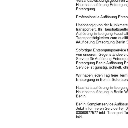
Versandabwicklungsgebühren zu
Haushaltsauflösung Entsorgung 
Entsorgung.
Professionelle Auflösung Entso
Unabhängig von der Kubikmeter
transportiert. Ihr Haushaltsauf
Auflösung Entsorgung Haushalt
Transporttätigkeiten zum quali
#Auflösung Entsorgung Berlin 
Sofortiger Entsorgungsservice 
von unserem Gegenständeervice
Service für Auflösung Entsorg
Entsorgung Berlin Auflösung E
Service ist günstig, schnell, o
Wir haben jeden Tag freie Term
Entsorgung in Berlin. Sofortse
Haushaltsauflösung Entsorgung
Haushaltsauflösung in Berlin 
Berlin
Berlin Komplettservice Auflös
Jetzt informieren Service Tel
03060977577 inkl. Transport Ta
inkl.