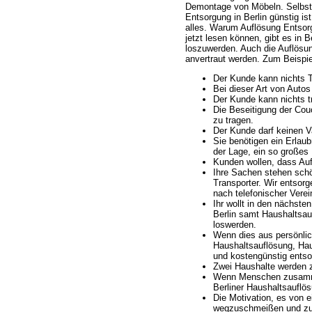
Demontage von Möbeln. Selbstv
Entsorgung in Berlin günstig i
alles. Warum Auflösung Entsor
jetzt lesen können, gibt es in 
loszuwerden. Auch die Auflösun
anvertraut werden. Zum Beispie
Der Kunde kann nichts T
Bei dieser Art von Autos
Der Kunde kann nichts t
Die Beseitigung der Cou
zu tragen.
Der Kunde darf keinen V
Sie benötigen ein Erlaub
der Lage, ein so großes
Kunden wollen, dass Auf
Ihre Sachen stehen schön
Transporter. Wir entsor
nach telefonischer Verei
Ihr wollt in den nächst
Berlin samt Haushaltsa
loswerden.
Wenn dies aus persönlic
Haushaltsauflösung, Hau
und kostengünstig entso
Zwei Haushalte werden
Wenn Menschen zusamme
Berliner Haushaltsauflö
Die Motivation, es von 
wegzuschmeißen und zur