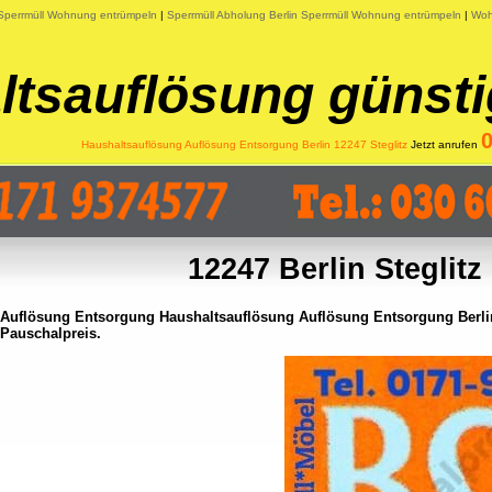
 Sperrmüll Wohnung entrümpeln
|
Sperrmüll Abholung Berlin Sperrmüll Wohnung entrümpeln
|
Woh
tsauflösung günsti
Haushaltsauflösung Auflösung Entsorgung Berlin 12247 Steglitz
Jetzt anrufen
12247 Berlin Steglitz
Auflösung Entsorgung Haushaltsauflösung Auflösung Entsorgung Berlin
Pauschalpreis.