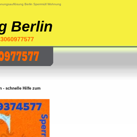
nungsauflösung Berlin Sperrmüll Wohnung
g Berlin
03060977577
 - schnelle Hilfe zum