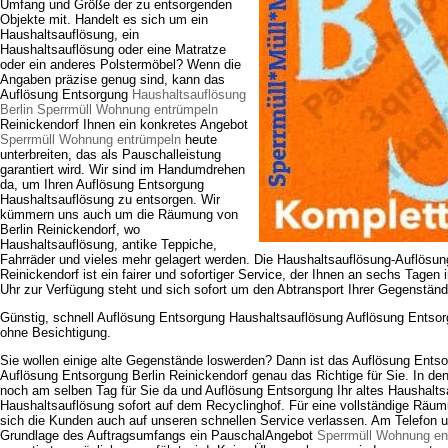
Umfang und Größe der zu entsorgenden
Objekte mit. Handelt es sich um ein
Haushaltsauflösung, ein
Haushaltsauflösung oder eine Matratze
oder ein anderes Polstermöbel? Wenn die
Angaben präzise genug sind, kann das
Auflösung Entsorgung
Haushaltsauflösung
Berlin Sperrmüll Wohnung entrümpeln
Reinickendorf Ihnen ein konkretes Angebot
Sperrmüll Wohnung entrümpeln
heute
unterbreiten, das als Pauschalleistung
garantiert wird. Wir sind im Handumdrehen
da, um Ihren Auflösung Entsorgung
Haushaltsauflösung zu entsorgen. Wir
kümmern uns auch um die Räumung von
Berlin Reinickendorf, wo
Haushaltsauflösung, antike Teppiche,
Fahrräder und vieles mehr gelagert werden. Die Haushaltsauflösung-Auflösun
Reinickendorf ist ein fairer und sofortiger Service, der Ihnen an sechs Tagen
Uhr zur Verfügung steht und sich sofort um den Abtransport Ihrer Gegenstän
Günstig, schnell Auflösung Entsorgung Haushaltsauflösung Auflösung Entsorg
ohne Besichtigung.
Sie wollen einige alte Gegenstände loswerden? Dann ist das Auflösung Ents
Auflösung Entsorgung Berlin Reinickendorf genau das Richtige für Sie. In den
noch am selben Tag für Sie da und Auflösung Entsorgung Ihr altes Haushalts
Haushaltsauflösung sofort auf dem Recyclinghof. Für eine vollständige Rä
sich die Kunden auch auf unseren schnellen Service verlassen. Am Telefon un
Grundlage des Auftragsumfangs ein PauschalAngebot
Sperrmüll Wohnung en