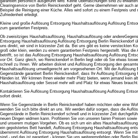
garantiert persönlich ausgeführt wird. Keine Überraschungen sind zu erwart
Clearingservice von Berlin Reinickendorf geht. Gerne übernehmen wir auch 
Beispiel die Reinigung einer Küche. Alles wird sofort zu einem Festpreis und
Zufriedenheit erledigt.
Kleine und große Auflösung Entsorgung Haushaltsauflösung Auflösung Entsor
zum garantierten Festpreis.
Ob zweisitziges Haushaltsauflösung, Haushaltsauflösung oder andereGegens
Entsorgung Haushaltsauflösung Auflösung Entsorgung Berlin Reinickendorf ü
uns direkt, wir sind in kürzester Zeit da. Bei uns gibt es keine versteckten 
groß oder klein, werden zu einem garantierten Festpreis hergestellt. Was di
betrifft, so ist das Auflösung Entsorgung Haushaltsauflösung Auflösung Ents
vor Ort. Ganz gleich, wo Reinickendorf in Berlin liegt oder ob Sie etwas lo
schnell zu Ihnen. Wir arbeiten diskret und Auflösung Entsorgung den gesam
Haushaltsauflösung umweltgerecht am vorgesehenen Ort. Mit der Auflösung E
Gegenstände garantiert Berlin Reinickendorf, dass Ihr Auflösung Entsorgung 
Händen ist. Wir können Ihnen wieder mehr Platz bieten, wenn jemand kein al
Haushaltsauflösung oder Sessel mehr will und Platz für etwas Neues braucht
Kontaktieren Sie Auflösung Entsorgung Haushaltsauflösung Auflösung Entsor
sofort direkt.
Wenn Sie Gegenstände in Berlin Reinickendorf haben möchten oder eine Wo
wenden Sie sich bitte direkt an uns. Wir werden dafür sorgen, dass die Aufl
Gegenstände in Berlin Reinickendorf schnell und in kürzester Zeit durchgefüh
neuen Dingen widmen kann. Profitieren Sie von unseren fairen Preisen sowie 
und unserem mutigen Vorgehen. Ob es sich um ein altes Haushaltsauflösung,
ein gepolstertes Bett handelt, Auflösung Entsorgung Haushaltsauflösung ents
übernimmt Auflösung Entsorgung Haushaltsauflösung entsorgt. Wenn Sie mit 
sind - und das ist garantiert - können Sie uns weiterempfehlen oder Berlin Rein