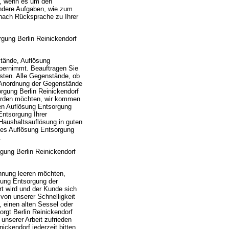
en, wenn es um den
andere Aufgaben, wie zum
 nach Rücksprache zu Ihrer
gung Berlin Reinickendorf
tände, Auflösung
bernimmt. Beauftragen Sie
Kosten. Alle Gegenstände, ob
e Anordnung der Gegenstände
orgung Berlin Reinickendorf
swerden möchten, wir kommen
ten Auflösung Entsorgung
ntsorgung Ihrer
Haushaltsauflösung in guten
tes Auflösung Entsorgung
.
gung Berlin Reinickendorf
hnung leeren möchten,
ösung Entsorgung der
rt wird und der Kunde sich
von unserer Schnelligkeit
 einen alten Sessel oder
orgt Berlin Reinickendorf
unserer Arbeit zufrieden
ickendorf jederzeit bitten,