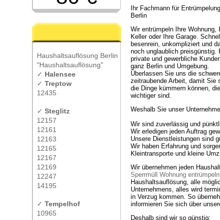
Ihr Fachmann für Entrümpelun
Berlin
Wir entrümpeln Ihre Wohnung, 
Keller oder Ihre Garage. Schnel
besenrein, unkompliziert und d
noch unglaublich preisgünstig. 
Haushaltsauflösung Berlin
private und gewerbliche Kunden
"Haushaltsauflösung"
ganz Berlin und Umgebung.
Überlassen Sie uns die schwer
✓
Halensee
zeitraubende Arbeit, damit Sie
✓
Treptow
die Dinge kümmern können, di
12435
wichtiger sind.
Weshalb Sie unser Unternehmen
✓
Steglitz
12157
Wir sind zuverlässig und pünktl
12161
Wir erledigen jeden Auftrag ge
12163
Unsere Dienstleistungen sind gü
Wir haben Erfahrung und sorgen
12165
Kleintransporte und kleine Um
12167
12169
Wir übernehmen jeden Haushal
Sperrmüll Wohnung entrümpeln
12247
Haushaltsauflösung, alle mögli
14195
Unternehmens, alles wird termin
in Verzug kommen. So übernehm
✓
Tempelhof
informieren Sie sich über unse
10965
Deshalb sind wir so günstig: