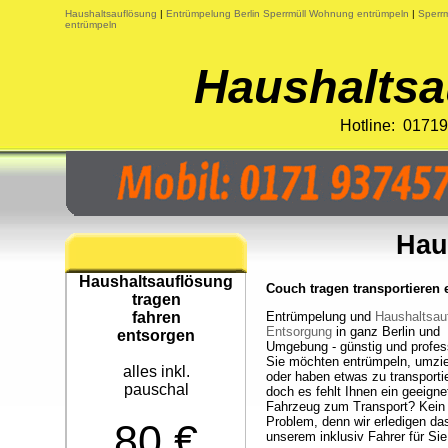
Haushaltsauflösung
|
Entrümpelung Berlin Sperrmüll Wohnung entrümpeln
|
Sperrm
entrümpeln
Haushaltsa
Hotline: 0171
Hau
Haushaltsauflösung
Couch tragen transportieren 
tragen
fahren
Entrümpelung und
Haushaltsau
Entsorgung
in ganz Berlin und
entsorgen
Umgebung - günstig und profess
Sie möchten entrümpeln, umzi
alles inkl.
oder haben etwas zu transporti
pauschal
doch es fehlt Ihnen ein geeigne
Fahrzeug zum Transport? Kein
Problem, denn wir erledigen da
80 €
unserem inklusiv Fahrer für Sie