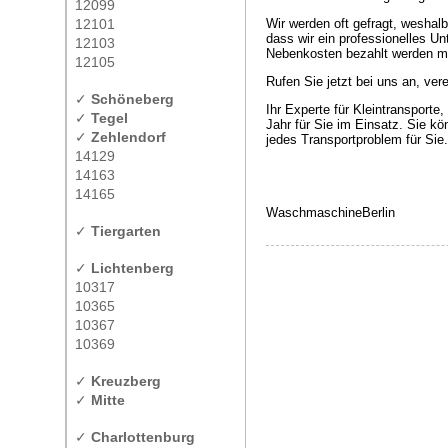
12099
12101
Wir werden oft gefragt, weshalb
dass wir ein professionelles Un
12103
Nebenkosten bezahlt werden mü
12105
Rufen Sie jetzt bei uns an, ver
✓
Schöneberg
Ihr Experte für Kleintransport
✓
Tegel
Jahr für Sie im Einsatz. Sie kö
✓
Zehlendorf
jedes Transportproblem für Sie.
14129
14163
14165
WaschmaschineBerlin
✓
Tiergarten
✓
Lichtenberg
10317
10365
10367
10369
✓
Kreuzberg
✓
Mitte
✓
Charlottenburg