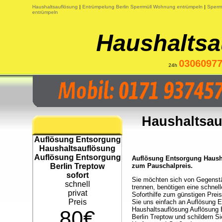
Haushaltsauflösung
|
Entrümpelung Berlin Sperrmüll Wohnung entrümpeln
|
Sperrm
entrümpeln
Haushaltsa
0306097
24h
Haushaltsau
Auflösung Entsorgung
Haushaltsauflösung
Auflösung Entsorgung
Auflösung Entsorgung Hausha
Berlin Treptow
zum Pauschalpreis.
sofort
Sie möchten sich von Gegenst
schnell
trennen, benötigen eine schnell
privat
Soforthilfe zum günstigen Prei
Preis
Sie uns einfach an Auflösung 
Haushaltsauflösung Auflösung
80€
Berlin Treptow und schildern S