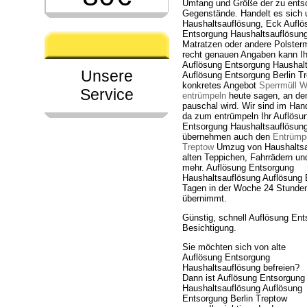
Umfang und Größe der zu ents
Gegenstände. Handelt es sich 
Haushaltsauflösung, Eck Auflö
Entsorgung Haushaltsauflösung
Matratzen oder andere Polster
recht genauen Angaben kann I
Auflösung Entsorgung Haushal
Unsere
Auflösung Entsorgung Berlin Tr
konkretes Angebot
Sperrmüll 
Service
entrümpeln
heute sagen, an dem
pauschal wird. Wir sind im Ha
da zum entrümpeln Ihr Auflösu
Entsorgung Haushaltsauflösung
übernehmen auch den
Entrümpe
Treptow
Umzug von Haushaltsa
alten Teppichen, Fahrrädern un
mehr. Auflösung Entsorgung
Haushaltsauflösung Auflösung En
Tagen in der Woche 24 Stunden
übernimmt.
Günstig, schnell Auflösung En
Besichtigung.
Sie möchten sich von alte
Auflösung Entsorgung
Haushaltsauflösung befreien?
Dann ist Auflösung Entsorgung
Haushaltsauflösung Auflösung
Entsorgung Berlin Treptow