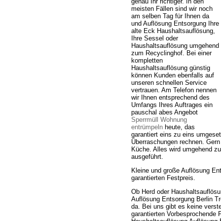
genau Ihr richtiger. In den
meisten Fällen sind wir noch
am selben Tag für Ihnen da
und Auflösung Entsorgung Ihre
alte Eck Haushaltsauflösung,
Ihre Sessel oder
Haushaltsauflösung umgehend
zum Recyclinghof. Bei einer
kompletten
Haushaltsauflösung günstig
können Kunden ebenfalls auf
unseren schnellen Service
vertrauen. Am Telefon nennen
wir Ihnen entsprechend des
Umfangs Ihres Auftrages ein
pauschal abes Angebot
Sperrmüll Wohnung
entrümpeln
heute, das
garantiert eins zu eins umgese
Überraschungen rechnen. Gern 
Küche. Alles wird umgehend zu
ausgeführt.
Kleine und große Auflösung En
garantierten Festpreis.
Ob Herd oder Haushaltsauflösu
Auflösung Entsorgung Berlin Tr
da. Bei uns gibt es keine ver
garantierten Vorbesprochende 