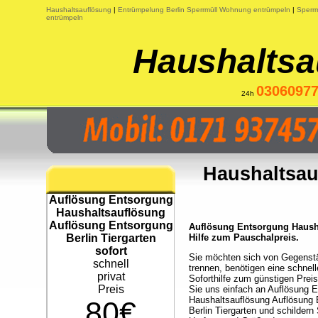
Haushaltsauflösung
|
Entrümpelung Berlin Sperrmüll Wohnung entrümpeln
|
Sperrm
entrümpeln
Haushaltsa
0306097
24h
Haushaltsau
Auflösung Entsorgung
Haushaltsauflösung
Auflösung Entsorgung
Auflösung Entsorgung Hausha
Berlin Tiergarten
Hilfe zum Pauschalpreis.
sofort
Sie möchten sich von Gegenst
schnell
trennen, benötigen eine schnell
privat
Soforthilfe zum günstigen Prei
Preis
Sie uns einfach an Auflösung 
Haushaltsauflösung Auflösung
80€
Berlin Tiergarten und schildern