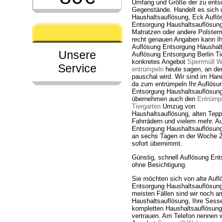
Umfang und Größe der zu ents
Gegenstände. Handelt es sich 
Haushaltsauflösung, Eck Auflö
Entsorgung Haushaltsauflösung
Matratzen oder andere Polster
recht genauen Angaben kann I
Auflösung Entsorgung Haushal
Unsere
Auflösung Entsorgung Berlin Ti
konkretes Angebot
Sperrmüll 
Service
entrümpeln
heute sagen, an dem
pauschal wird. Wir sind im Ha
da zum entrümpeln Ihr Auflösu
Entsorgung Haushaltsauflösung
übernehmen auch den
Entrümpe
Tiergarten
Umzug von
Haushaltsauflösung, alten Tepp
Fahrrädern und vielem mehr. A
Entsorgung Haushaltsauflösung A
an sechs Tagen in der Woche 2
sofort übernimmt.
Günstig, schnell Auflösung Ent
ohne Besichtigung.
Sie möchten sich von alte Aufl
Entsorgung Haushaltsauflösung 
meisten Fällen sind wir noch a
Haushaltsauflösung, Ihre Sess
kompletten Haushaltsauflösung
vertrauen. Am Telefon nennen 